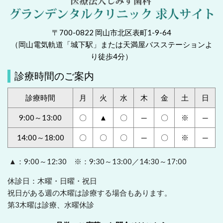
〒700-0822 岡山市北区表町1-9-64
（岡山電気軌道「城下駅」または天満屋バスステーションよ
り徒歩4分）
診療時間のご案内
診療時間
月
火
水
木
金
土
日
9:00～13:00
〇
▲
〇
─
〇
※
─
14:00～18:00
〇
〇
〇
─
〇
※
─
▲：9:00～12:30 ※：9:30～13:00／14:30～17:00
休診日：木曜・日曜・祝日
祝日がある週の木曜は診療する場合もあります。
第3木曜は診療、水曜休診